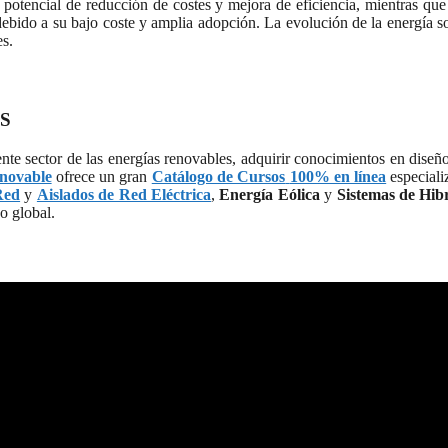
n potencial de reducción de costes y mejora de eficiencia, mientras qu
debido a su bajo coste y amplia adopción. La evolución de la energía s
es.
S
nte sector de las energías renovables, adquirir conocimientos en diseño
novable
ofrece un gran
Catálogo de Cursos
100% en línea
especial
Red
y
Aislados de Red Eléctrica
,
Energía Eólica
y
Sistemas de Hib
o global.