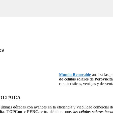
es
Mundo Renovable
analiza las p
de células solares
de
Perovski
características, ventajas y desven
OLTAICA
ltimas décadas con avances en la eficiencia y viabilidad comercial de 
ita
,
TOPCon
y
PERC,
esto, debido a que,
las
células solares
basad