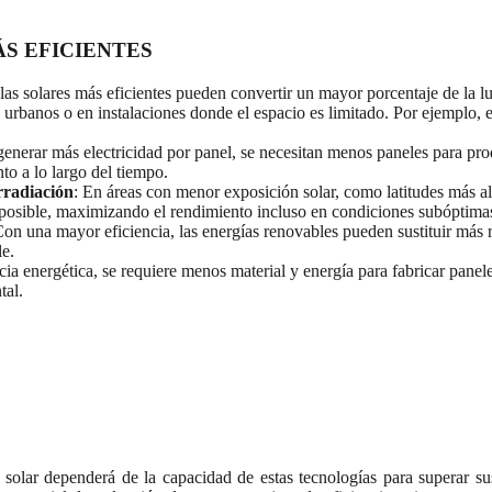
S EFICIENTES
ulas solares más eficientes pueden convertir un mayor porcentaje de la lu
 urbanos o en instalaciones donde el espacio es limitado. Por ejemplo, 
 generar más electricidad por panel, se necesitan menos paneles para pro
to a lo largo del tiempo.
rradiación
: En áreas con menor exposición solar, como latitudes más alt
 posible, maximizando el rendimiento incluso en condiciones subóptima
Con una mayor eficiencia, las energías renovables pueden sustituir más r
le.
ncia energética, se requiere menos material y energía para fabricar panel
tal.
solar dependerá de la capacidad de estas tecnologías para superar su