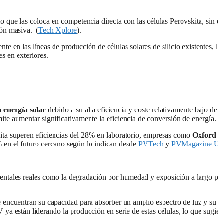
 lo que las coloca en competencia directa con las células Perovskita, s
ón masiva. ​(
Tech Xplore
).
ente en las líneas de producción de células solares de silicio existentes
es en exteriores.
la
energía solar
debido a su alta eficiencia y coste relativamente bajo d
ite aumentar significativamente la eficiencia de conversión de energía.
kita superen eficiencias del 28% en laboratorio, empresas como
Oxford
% en el futuro cercano​ según lo indican desde
PVTech
y​
PVMagazine 
bientales reales como la degradación por humedad y exposición a largo p
se encuentran su capacidad para absorber un amplio espectro de luz y su 
 están liderando la producción en serie de estas células, lo que sugier