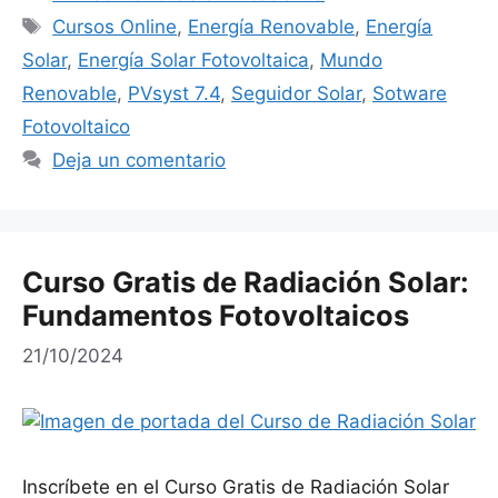
Etiquetas
Cursos Online
,
Energía Renovable
,
Energía
Solar
,
Energía Solar Fotovoltaica
,
Mundo
Renovable
,
PVsyst 7.4
,
Seguidor Solar
,
Sotware
Fotovoltaico
Deja un comentario
Curso Gratis de Radiación Solar:
Fundamentos Fotovoltaicos
21/10/2024
Inscríbete en el Curso Gratis de Radiación Solar