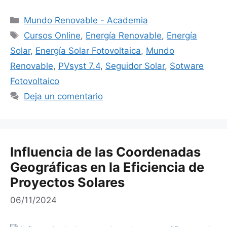
Categorías
Mundo Renovable - Academia
Etiquetas
Cursos Online
,
Energía Renovable
,
Energía
Solar
,
Energía Solar Fotovoltaica
,
Mundo
Renovable
,
PVsyst 7.4
,
Seguidor Solar
,
Sotware
Fotovoltaico
Deja un comentario
Influencia de las Coordenadas
Geográficas en la Eficiencia de
Proyectos Solares
06/11/2024