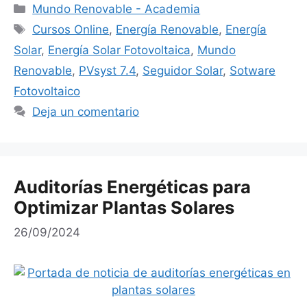
Categorías
Mundo Renovable - Academia
Etiquetas
Cursos Online
,
Energía Renovable
,
Energía
Solar
,
Energía Solar Fotovoltaica
,
Mundo
Renovable
,
PVsyst 7.4
,
Seguidor Solar
,
Sotware
Fotovoltaico
Deja un comentario
Auditorías Energéticas para
Optimizar Plantas Solares
26/09/2024