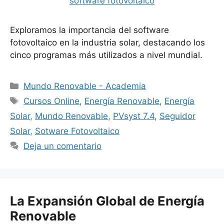
Exploramos la importancia del software
fotovoltaico en la industria solar, destacando los
cinco programas más utilizados a nivel mundial.
Categorías
Mundo Renovable - Academia
Etiquetas
Cursos Online
,
Energía Renovable
,
Energía
Solar
,
Mundo Renovable
,
PVsyst 7.4
,
Seguidor
Solar
,
Sotware Fotovoltaico
Deja un comentario
La Expansión Global de Energía
Renovable