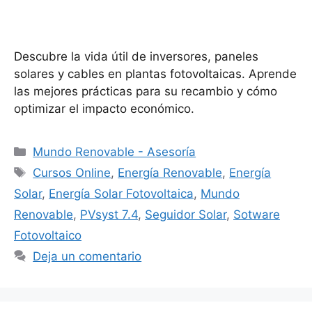
Descubre la vida útil de inversores, paneles
solares y cables en plantas fotovoltaicas. Aprende
las mejores prácticas para su recambio y cómo
optimizar el impacto económico.
Categorías
Mundo Renovable - Asesoría
Etiquetas
Cursos Online
,
Energía Renovable
,
Energía
Solar
,
Energía Solar Fotovoltaica
,
Mundo
Renovable
,
PVsyst 7.4
,
Seguidor Solar
,
Sotware
Fotovoltaico
Deja un comentario