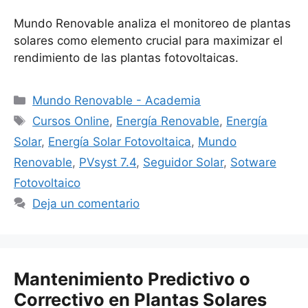
Mundo Renovable analiza el monitoreo de plantas
solares como elemento crucial para maximizar el
rendimiento de las plantas fotovoltaicas.
Categorías
Mundo Renovable - Academia
Etiquetas
Cursos Online
,
Energía Renovable
,
Energía
Solar
,
Energía Solar Fotovoltaica
,
Mundo
Renovable
,
PVsyst 7.4
,
Seguidor Solar
,
Sotware
Fotovoltaico
Deja un comentario
Mantenimiento Predictivo o
Correctivo en Plantas Solares