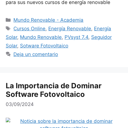
para sus nuevos cursos de energía renovable
Categorías
Mundo Renovable - Academia
Etiquetas
Cursos Online
,
Energía Renovable
,
Energía
Solar
,
Mundo Renovable
,
PVsyst 7.4
,
Seguidor
Solar
,
Sotware Fotovoltaico
Deja un comentario
La Importancia de Dominar
Software Fotovoltaico
03/09/2024