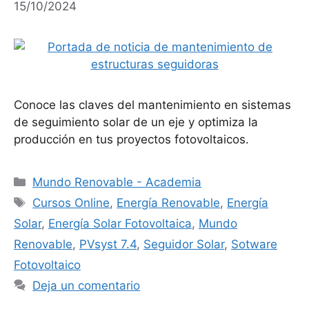
15/10/2024
Conoce las claves del mantenimiento en sistemas
de seguimiento solar de un eje y optimiza la
producción en tus proyectos fotovoltaicos.
Categorías
Mundo Renovable - Academia
Etiquetas
Cursos Online
,
Energía Renovable
,
Energía
Solar
,
Energía Solar Fotovoltaica
,
Mundo
Renovable
,
PVsyst 7.4
,
Seguidor Solar
,
Sotware
Fotovoltaico
Deja un comentario