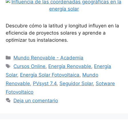
Descubre cómo la latitud y longitud influyen en la
eficiencia de proyectos solares y aprende a
optimizar tus instalaciones.
Categorías
Mundo Renovable - Academia
Etiquetas
Cursos Online
,
Energía Renovable
,
Energía
Solar
,
Energía Solar Fotovoltaica
,
Mundo
Renovable
,
PVsyst 7.4
,
Seguidor Solar
,
Sotware
Fotovoltaico
Deja un comentario