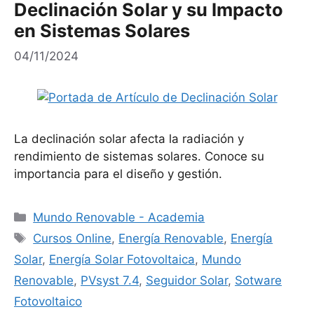
Declinación Solar y su Impacto
en Sistemas Solares
04/11/2024
La declinación solar afecta la radiación y
rendimiento de sistemas solares. Conoce su
importancia para el diseño y gestión.
Categorías
Mundo Renovable - Academia
Etiquetas
Cursos Online
,
Energía Renovable
,
Energía
Solar
,
Energía Solar Fotovoltaica
,
Mundo
Renovable
,
PVsyst 7.4
,
Seguidor Solar
,
Sotware
Fotovoltaico