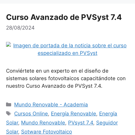
Curso Avanzado de PVSyst 7.4
28/08/2024
Conviértete en un experto en el diseño de
sistemas solares fotovoltaicos capacitándote con
nuestro Curso Avanzado de PVSyst 7.4.
Categorías
Mundo Renovable - Academia
Etiquetas
Cursos Online
,
Energía Renovable
,
Energía
Solar
,
Mundo Renovable
,
PVsyst 7.4
,
Seguidor
Solar
,
Sotware Fotovoltaico