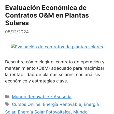
Evaluación Económica de
Contratos O&M en Plantas
Solares
05/12/2024
Descubre cómo elegir el contrato de operación y
mantenimiento (O&M) adecuado para maximizar
la rentabilidad de plantas solares, con análisis
económico y estrategias clave.
Categorías
Mundo Renovable - Asesoría
Etiquetas
Cursos Online
,
Energía Renovable
,
Energía
Solar
,
Energía Solar Fotovoltaica
,
Mundo