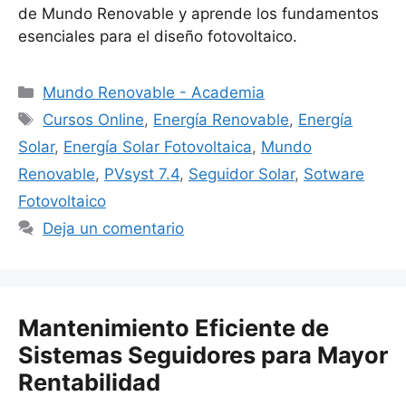
de Mundo Renovable y aprende los fundamentos
esenciales para el diseño fotovoltaico.
Categorías
Mundo Renovable - Academia
Etiquetas
Cursos Online
,
Energía Renovable
,
Energía
Solar
,
Energía Solar Fotovoltaica
,
Mundo
Renovable
,
PVsyst 7.4
,
Seguidor Solar
,
Sotware
Fotovoltaico
Deja un comentario
Mantenimiento Eficiente de
Sistemas Seguidores para Mayor
Rentabilidad