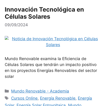
Innovación Tecnológica en
Células Solares
09/09/2024
Mundo Renovable examina la Eficiencia de
Células Solares que tendrán un impacto positivo
en los proyectos Energías Renovables del sector
solar
Categorías
Mundo Renovable - Academia
Etiquetas
Cursos Online
,
Energía Renovable
,
Energía
Solar
,
Energía Solar Fotovoltaica
,
Mundo