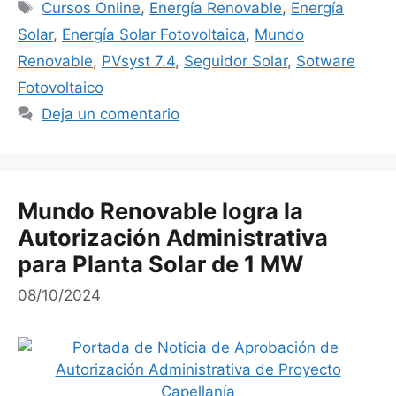
Etiquetas
Cursos Online
,
Energía Renovable
,
Energía
Solar
,
Energía Solar Fotovoltaica
,
Mundo
Renovable
,
PVsyst 7.4
,
Seguidor Solar
,
Sotware
Fotovoltaico
Deja un comentario
Mundo Renovable logra la
Autorización Administrativa
para Planta Solar de 1 MW
08/10/2024