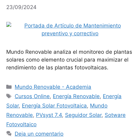
23/09/2024
Mundo Renovable analiza el monitoreo de plantas
solares como elemento crucial para maximizar el
rendimiento de las plantas fotovoltaicas.
Categorías
Mundo Renovable - Academia
Etiquetas
Cursos Online
,
Energía Renovable
,
Energía
Solar
,
Energía Solar Fotovoltaica
,
Mundo
Renovable
,
PVsyst 7.4
,
Seguidor Solar
,
Sotware
Fotovoltaico
Deja un comentario