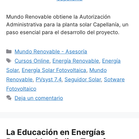
Mundo Renovable obtiene la Autorización
Administrativa para la planta solar Capellanía, un
paso esencial para el desarrollo del proyecto.
Categorías
Mundo Renovable - Asesoría
Etiquetas
Cursos Online
,
Energía Renovable
,
Energía
Solar
,
Energía Solar Fotovoltaica
,
Mundo
Renovable
,
PVsyst 7.4
,
Seguidor Solar
,
Sotware
Fotovoltaico
Deja un comentario
La Educación en Energías