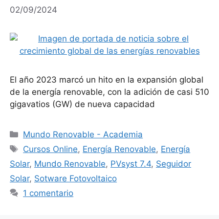
02/09/2024
El año 2023 marcó un hito en la expansión global
de la energía renovable, con la adición de casi 510
gigavatios (GW) de nueva capacidad
Categorías
Mundo Renovable - Academia
Etiquetas
Cursos Online
,
Energía Renovable
,
Energía
Solar
,
Mundo Renovable
,
PVsyst 7.4
,
Seguidor
Solar
,
Sotware Fotovoltaico
1 comentario