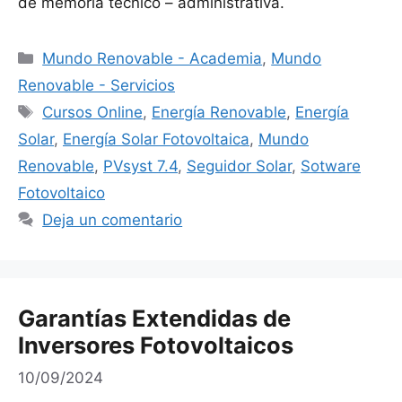
de memoria técnico – administrativa.
Categorías
Mundo Renovable - Academia
,
Mundo
Renovable - Servicios
Etiquetas
Cursos Online
,
Energía Renovable
,
Energía
Solar
,
Energía Solar Fotovoltaica
,
Mundo
Renovable
,
PVsyst 7.4
,
Seguidor Solar
,
Sotware
Fotovoltaico
Deja un comentario
Garantías Extendidas de
Inversores Fotovoltaicos
10/09/2024