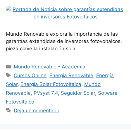
Mundo Renovable explora la importancia de las
garantías extendidas de inversores fotovoltaicos,
pieza clave la instalación solar.
Categorías
Mundo Renovable - Academia
Etiquetas
Cursos Online
,
Energía Renovable
,
Energía
Solar
,
Energía Solar Fotovoltaica
,
Mundo
Renovable
,
PVsyst 7.4
,
Seguidor Solar
,
Sotware
Fotovoltaico
Deja un comentario