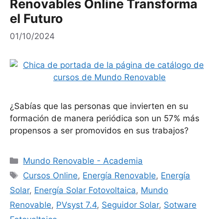
Renovables Online Transforma
el Futuro
01/10/2024
¿Sabías que las personas que invierten en su
formación de manera periódica son un 57% más
propensos a ser promovidos en sus trabajos?
Categorías
Mundo Renovable - Academia
Etiquetas
Cursos Online
,
Energía Renovable
,
Energía
Solar
,
Energía Solar Fotovoltaica
,
Mundo
Renovable
,
PVsyst 7.4
,
Seguidor Solar
,
Sotware