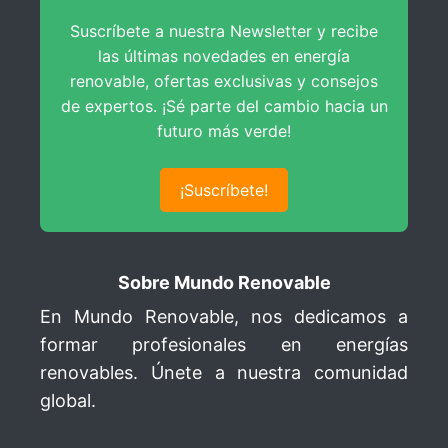
Medidas de Bloques Fotovoltaicos
Suscríbete a nuestra Newsletter y recibe
Dimensionado del Sistema Generador
Creación de Bloques Fotovoltaicos
las últimas novedades en energía
Condiciones Críticas de Funcionamiento
renovable, ofertas exclusivas y consejos
Análisis de Implantación FV
de expertos. ¡Sé parte del cambio hacia un
Centros de Seccionamiento y Protección
Implantación de Proyecto con Seguidor Solar
futuro más verde!
Análisis de Implantación Final
¡Suscríbete!
Sobre Mundo Renovable
En Mundo Renovable, nos dedicamos a
formar profesionales en energías
renovables. Únete a nuestra comunidad
global.