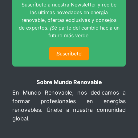
Sección 7: Dimensionado de la
Suscríbete a nuestra Newsletter y recibe
Instalación
Presentación del Ejercicio
las últimas novedades en energía
Dimensionado del Cable de Aluminio
6 lecciones
renovable, ofertas exclusivas y consejos
Distancia entre Estructuras Seguidoras
Sección 8: Diseño e Implantación
Análisis de Componentes
Caída de Tensión en Cables AC
de expertos. ¡Sé parte del cambio hacia un
6 lecciones
futuro más verde!
Eficiencia de la Instalación Solar
¿Seguidor Solar o Estructura Fija?
Estimación de Energía
Actividades a Realizar
Dimensionado de Inversores
Diferencia de Diseño en Sistema Seguidor
Medidas de Bloques Fotovoltaicos
¡Suscríbete!
Dimensionado del Sistema Generador
Montaje 3D de Estructura Seguidora
Creación de Bloques Fotovoltaicos
Condiciones Críticas de Funcionamiento
Análisis de Implantación FV
Sobre Mundo Renovable
Centros de Seccionamiento y Protección
Implantación de Proyecto con Seguidor Solar
En Mundo Renovable, nos dedicamos a
formar profesionales en energías
Análisis de Implantación Final
renovables. Únete a nuestra comunidad
global.