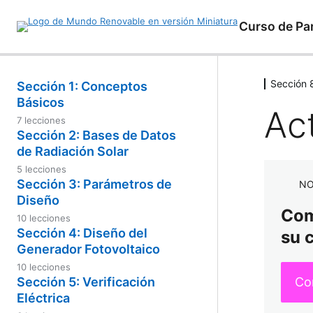
Curso de Pa
Sección 
Sección 1: Conceptos
Básicos
Ac
7 lecciones
Presentación General
Sección 2: Bases de Datos
de Radiación Solar
Aprende a Interactuar con la
5 lecciones
Academia
Bases de Datos en Línea
Sección 3: Parámetros de
NO
Diseño
Presentaciones PDF y Material de
Edición de Bases de Datos
Comp
Apoyo
10 lecciones
Componentes de la Instalación
Sección 4: Diseño del
su 
Bases de datos de la NASA
Conceptos Básicos
Generador Fotovoltaico
Certificados y Garantias
10 lecciones
Análisis Eléctrico de Paneles
Factores de Emplazamiento
Solares
Cálculos de Dimensionamiento
Co
Sección 5: Verificación
Rendimiento de la Instalación (PR)
Eléctrica
Radiación Solar
Condiciones Estándar de Medida
Verificación Eléctrica