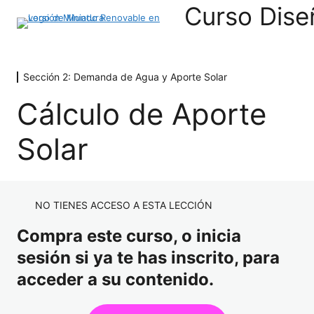
Sección 2: Demanda de Agua y Aporte Solar
Sección 1: Fundamentos de Sistemas
Solares Térmicos
Cálculo de Aporte
9 lecciones
Introducción a la Energía Solar Térmica
Sección 2: Demanda de Agua y Aporte Solar
Solar
Material de Apoyo de Solar Térmica
Parámetros Climáticos
Objetivos de la Energía Solar Térmica
Bases de Datos de Radiación Solar
NO TIENES ACCESO A ESTA LECCIÓN
Energía y Calor
Cálculo de Demanda de Agua
Compra este curso, o inicia
Fluido Caloportador
Cálculo de Demanda Energética
sesión si ya te has inscrito, para
Principios de Circulación
Cálculo de Aporte Solar
acceder a su contenido.
Sección 3: El Colector Solar Térmico
Transferencia de Calor Directa
6 lecciones