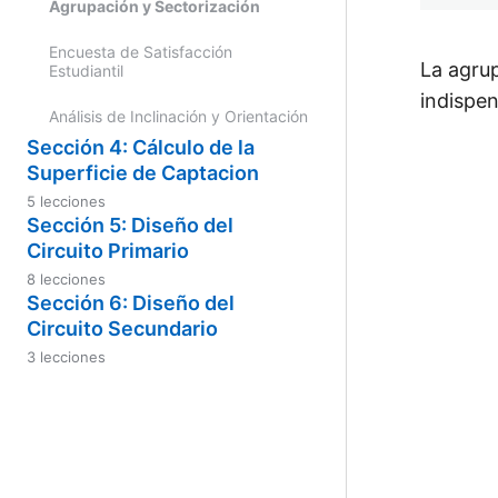
Agrupación y Sectorización
Transferencia de Calor Directa
Encuesta de Satisfacción
La agrup
Transferencia de Calor Indirecta
Estudiantil
indispe
Prevención de Legionella
Análisis de Inclinación y Orientación
Sección 4: Cálculo de la
Superficie de Captacion
Anteri
5 lecciones
Pérdidas por Inclinación y
Sección 5: Diseño del
Orientación
Circuito Primario
8 lecciones
Separación de Colectores
Dimensionado del Tanque
Sección 6: Diseño del
Acumulador
Circuito Secundario
Rendimiento de la Instalación
3 lecciones
Dimensionado del Intercambiador
Cálculo del Número de Colectores
Dimensionado Tubería en Circuito
de Calor
Secundario
Evalúa tu Curso
Dimensionado del Sistema de
Dimensionado Vaso de Expansión
Apoyo
Secundario
Cálculo de Caudal en el Circuito 1