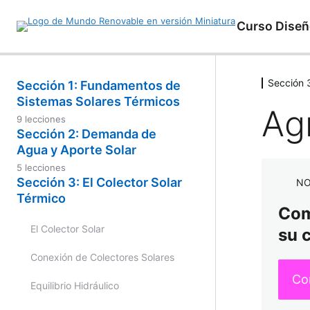
Curso Diseñ
Sección 3
Sección 1: Fundamentos de
Sistemas Solares Térmicos
Ag
9 lecciones
Introducción a la Energía Solar
Sección 2: Demanda de
Térmica
Agua y Aporte Solar
5 lecciones
Material de Apoyo de Solar Térmica
Parámetros Climáticos
Sección 3: El Colector Solar
NO
Térmico
Objetivos de la Energía Solar
Bases de Datos de Radiación Solar
Comp
Térmica
El Colector Solar
su 
Cálculo de Demanda de Agua
Energía y Calor
Conexión de Colectores Solares
Cálculo de Demanda Energética
Fluido Caloportador
Co
Equilibrio Hidráulico
Cálculo de Aporte Solar
Principios de Circulación