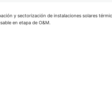
ación y sectorización de instalaciones solares térm
nsable en etapa de O&M.
or
Siguiente