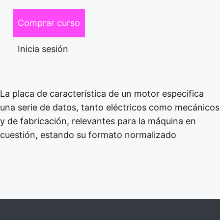
Placa de Motor – P1
Modelado y Simulación de Plantas
Comprar curso
Placa de Motor – P2
Encuesta de Satisfacción Estudiantil
Placa de Motor – P3
Inicia sesión
Mantenimiento Preventivo
Pruebas de Aislamiento
La placa de característica de un motor especifica
Guía de Pruebas de Aislamiento
una serie de datos, tanto eléctricos como mecánicos
y de fabricación, relevantes para la máquina en
Alto Voltaje y Termografía
cuestión, estando su formato normalizado
Anterior
Siguiente