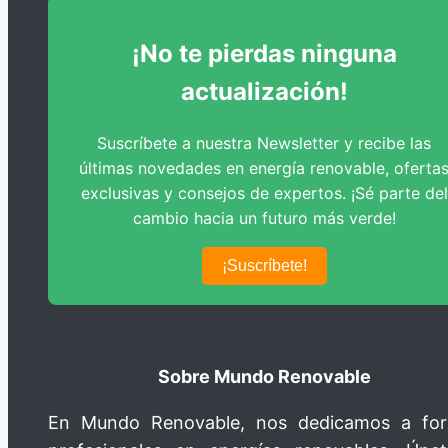
Modelado y Simulación de Plantas
Placa de Motor – P2
¡No te pierdas ninguna
Encuesta de Satisfacción Estudiantil
Placa de Motor – P3
actualización!
Mantenimiento Preventivo
Suscríbete a nuestra Newsletter y recibe las
Pruebas de Aislamiento
últimas novedades en energía renovable, oferta
exclusivas y consejos de expertos. ¡Sé parte del
Guía de Pruebas de Aislamiento
cambio hacia un futuro más verde!
Alto Voltaje y Termografía
¡Suscríbete!
Sobre Mundo Renovable
En Mundo Renovable, nos dedicamos a fo