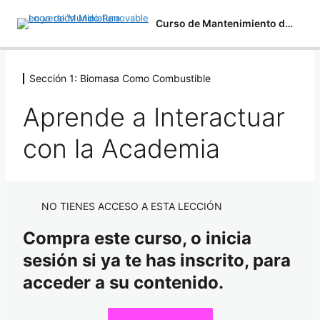
Curso de Mantenimiento de Plantas de Biomasa
Sección 1: Biomasa Como Combustible
Sección 1: Biomasa Como Combustible
Aprende a Interactuar
Aprende a Interactuar con la Academia
con la Academia
Presentaciones PDF y Material de Apoyo
Biomasa Como Fuente de Energía
Combustión de la Biomasa
NO TIENES ACCESO A ESTA LECCIÓN
Características de la Biomasa
Compra este curso, o inicia
sesión si ya te has inscrito, para
Preparación de la Biomasa
acceder a su contenido.
Efectos de la Combustión Directa