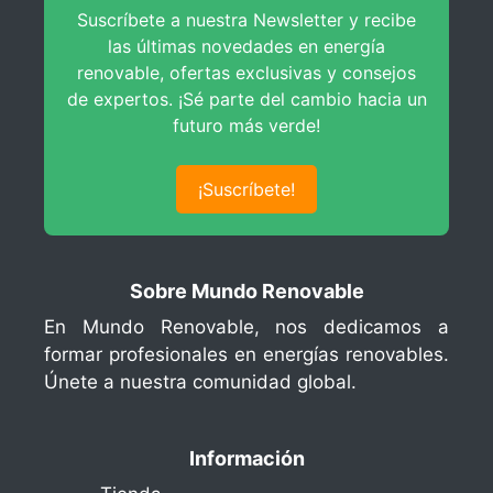
Placa de Motor – P2
Suscríbete a nuestra Newsletter y recibe
Encuesta de Satisfacción Estudiantil
las últimas novedades en energía
Placa de Motor – P3
renovable, ofertas exclusivas y consejos
Mantenimiento Preventivo
de expertos. ¡Sé parte del cambio hacia un
futuro más verde!
Pruebas de Aislamiento
Guía de Pruebas de Aislamiento
¡Suscríbete!
Alto Voltaje y Termografía
Sobre Mundo Renovable
En Mundo Renovable, nos dedicamos a
formar profesionales en energías renovables.
Únete a nuestra comunidad global.
Información