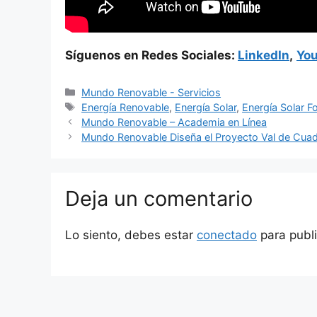
Síguenos en Redes Sociales:
LinkedIn
,
Yo
Categorías
Mundo Renovable - Servicios
Etiquetas
Energía Renovable
,
Energía Solar
,
Energía Solar F
Mundo Renovable – Academia en Línea
Mundo Renovable Diseña el Proyecto Val de Cua
Deja un comentario
Lo siento, debes estar
conectado
para publi