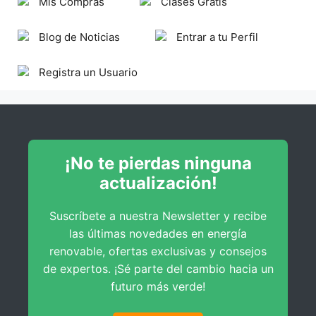
Mis Compras
Clases Gratis
Blog de Noticias
Entrar a tu Perfil
Registra un Usuario
¡No te pierdas ninguna
actualización!
Suscríbete a nuestra Newsletter y recibe
las últimas novedades en energía
renovable, ofertas exclusivas y consejos
de expertos. ¡Sé parte del cambio hacia un
futuro más verde!