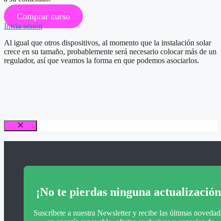
Encuesta de Satisfacción Estudiantil
Evalúa tu Curso de Sistemas FV Aislados
Comprar curso
Inicia sesión
Análisis del Regulador de Carga
Al igual que otros dispositivos, al momento que la instalación solar
crece en su tamaño, probablemente será necesario colocar más de un
Dimensionado del Regulador de Carga
regulador, así que veamos la forma en que podemos asociarlos.
Anterior
Siguiente
Cerrar
¡No te pierdas ninguna actualización
Suscríbete a nuestra Newsletter y recibe las últimas novedad