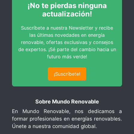
¡No te pierdas ninguna
Implantación con Estructura Fija
Configuración de Pérdidas
actualización!
Análisis de Sombras en Escenario 3D
Suscríbete a nuestra Newsletter y recibe
las últimas novedades en energía
Análisis de Matriz para Escenario 3D
renovable, ofertas exclusivas y consejos
Generación de Escenario 3D
de expertos. ¡Sé parte del cambio hacia un
futuro más verde!
Gestión de Energía
Reporte de Instalación con Seguidor Solar
¡Suscríbete!
Sobre Mundo Renovable
En Mundo Renovable, nos dedicamos a
formar profesionales en energías renovables.
Únete a nuestra comunidad global.