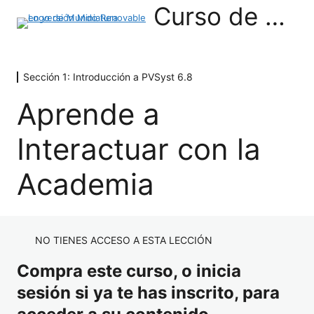
Curso de PVSyst 6.8
Sección 1: Introducción a PVSyst 6.8
Sección 1: Introducción a PVSyst 6.8
Aprende a
Presentación General
Interactuar con la
Aprende a Interactuar con la Academia
Presentaciones PDF y Material de Apoyo
Academia
Introducción a PVSyst 6.8
Presentación de Ejercicio Residencial
NO TIENES ACCESO A ESTA LECCIÓN
Selección del Punto de Instalación
Compra este curso, o inicia
Inclinación y Orientación
sesión si ya te has inscrito, para
Sección 2: Instalación Fotovoltaica