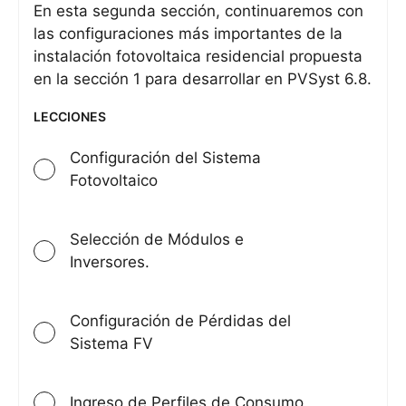
Fotovolt
En esta segunda sección, continuaremos con
Residen
las configuraciones más importantes de la
en
instalación fotovoltaica residencial propuesta
PVSyst
en la sección 1 para desarrollar en PVSyst 6.8.
6.8
LECCIONES
Configuración del Sistema
Fotovoltaico
Selección de Módulos e
Inversores.
Configuración de Pérdidas del
Sistema FV
Ingreso de Perfiles de Consumo