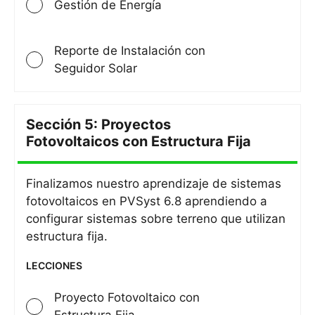
Gestión de Energía
Reporte de Instalación con
Seguidor Solar
Sección 5: Proyectos
Sección
Fotovoltaicos con Estructura Fija
5:
Proyect
Finalizamos nuestro aprendizaje de sistemas
Fotovol
fotovoltaicos en PVSyst 6.8 aprendiendo a
con
configurar sistemas sobre terreno que utilizan
Estruct
estructura fija.
Fija
LECCIONES
Proyecto Fotovoltaico con
Estructura Fija