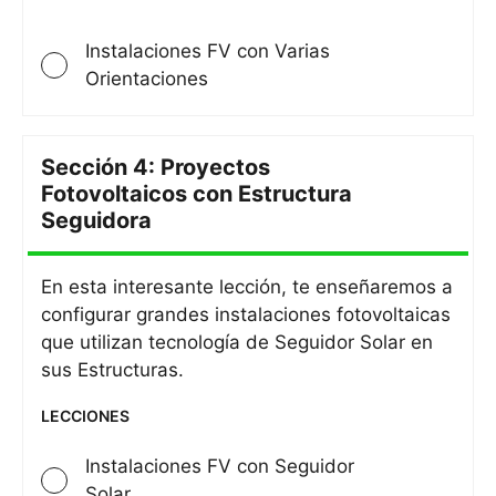
Instalaciones FV con Varias
Orientaciones
Sección 4: Proyectos
Fotovoltaicos con Estructura
Sección
Seguidora
4:
Proyect
Fotovol
En esta interesante lección, te enseñaremos a
con
configurar grandes instalaciones fotovoltaicas
Estruct
que utilizan tecnología de Seguidor Solar en
Seguido
sus Estructuras.
LECCIONES
Instalaciones FV con Seguidor
Solar