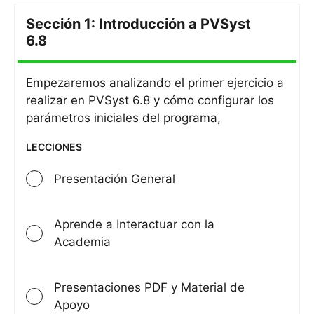
Sección 1: Introducción a PVSyst
Sección
6.8
1:
Introdu
Empezaremos analizando el primer ejercicio a
a
realizar en PVSyst 6.8 y cómo configurar los
PVSyst
parámetros iniciales del programa,
6.8
LECCIONES
Presentación General
Aprende a Interactuar con la
Academia
Presentaciones PDF y Material de
Apoyo