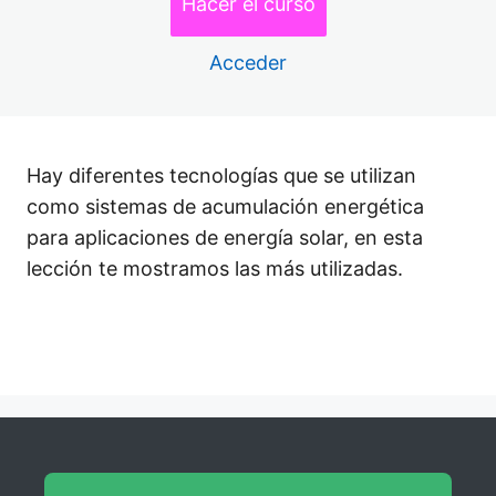
Hacer el curso
Regulador de Carga
Evalúa tu Curso de Radiación Solar
Acceder
La Estructura de Soporte
Sección 6: Bonus
4 lecciones
Cálculo de Huella de Carbono
Hay diferentes tecnologías que se utilizan
como sistemas de acumulación energética
Instalación de Inversores
para aplicaciones de energía solar, en esta
Sistemas FV Residenciales e Industriales
lección te mostramos las más utilizadas.
Cálculo del Número de Paneles FV
Anterior
Siguiente