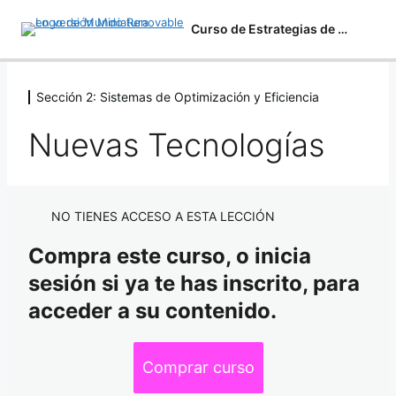
Curso de Estrategias de Gestión de la Energía
Sección 2: Sistemas de Optimización y Eficiencia
Sección 1: Gestión de Herramientas
Ambientales
Nuevas Tecnologías
10 lecciones
Aprende a Interactuar con la Academia
Sección 2: Sistemas de Optimización y
Eficiencia
Presentaciones PDF y Material de Apoyo
NO TIENES ACCESO A ESTA LECCIÓN
Consumos Energéticos Residenciales
Energía y Medioambiente
Compra este curso, o inicia
Passive House
Contexto Energético
sesión si ya te has inscrito, para
acceder a su contenido.
Viabilidad de Proyectos
Ahorro y Eficiencia
Sistemas de Iluminación
Huella de Carbono
Comprar curso
Cálculo de Viabilidad en Luminarias
Cálculo de Huella de Carbono