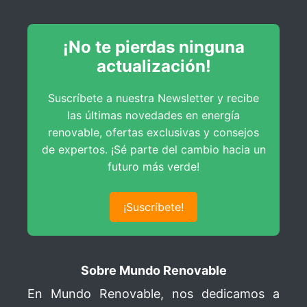
Agregando Precios de la Tarifa Horaria
Construcción de Tabla General
Cálculo de Ahorro Energético Fotovoltaico
Comparativa de Generación vs Consumo
¡No te pierdas ninguna
Resumen de Generación Fotovoltaica
Análisis de Excedentes
actualización!
Indicadores de Auto Consumo Fotovoltaico
Cálculo de Auto-Consumo Industrial
Suscríbete a nuestra Newsletter y recibe
Análisis de Conclusiones Finales
las últimas novedades en energía
renovable, ofertas exclusivas y consejos
de expertos. ¡Sé parte del cambio hacia un
futuro más verde!
¡Suscríbete!
Sobre Mundo Renovable
En Mundo Renovable, nos dedicamos a