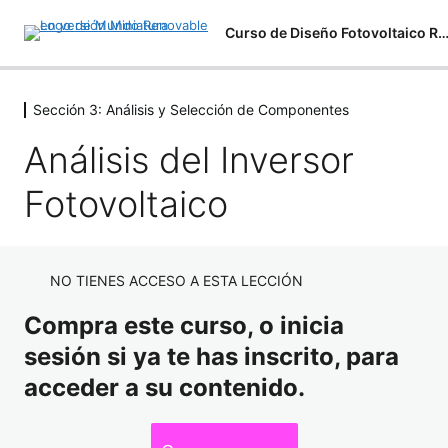
Curso de Diseño Fotovoltaico Residencial e Indu
Sección 3: Análisis y Selección de Componentes
Sección 1: Sistemas Fotovoltaicos
11 lecciones
Análisis del Inversor
Presentación de Curso
Sección 2: Análisis de Campo
Fotovoltaico
4 lecciones
Aprende a Interactuar con la Academia
Análisis de Campo
Sección 3: Análisis y Selección de
Componentes
Presentaciones PDF y Material de Apoyo
Cargas y Consumos Eléctricos
NO TIENES ACCESO A ESTA LECCIÓN
Conceptos Generales de Energía
Parámetros Eléctricos de Paneles Solares
Configuraciones de Instalaciones Generadoras
Compra este curso, o inicia
Inclinación y Orientación Fotovoltaica
Análisis del Inversor Fotovoltaico
Fotovoltaica en Edificación.
sesión si ya te has inscrito, para
Hora Solar Pico (HSP)
Tipos de Inversores
acceder a su contenido.
Componentes de la Radiación Solar
Otros Componentes de la Instalación