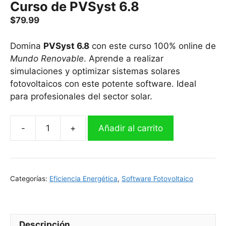
Curso de PVSyst 6.8
$
79.99
Domina
PVSyst 6.8
con este curso 100% online de
Mundo Renovable
. Aprende a realizar
simulaciones y optimizar sistemas solares
fotovoltaicos con este potente software. Ideal
para profesionales del sector solar.
Añadir al carrito
Curso
de
PVSyst
6.8
Categorías:
Eficiencia Energética
,
Software Fotovoltaico
cantidad
Descripción