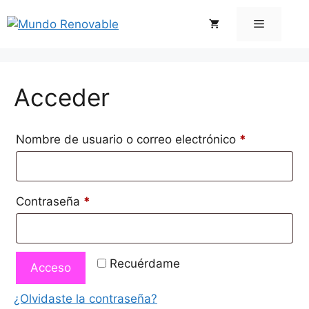
Saltar
Menú
al
contenido
Acceder
Obligatorio
Nombre de usuario o correo electrónico
*
Obligatorio
Contraseña
*
Recuérdame
Acceso
¿Olvidaste la contraseña?